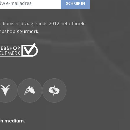
 e-mailadres
diums.nl draagt sinds 2012 het officiële
bshop Keurmerk
.
en medium
.