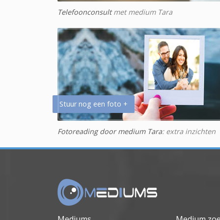
Telefoonconsult
met medium Tara
Stuur nog een foto +
Fotoreading door medium Tara
: extra inzichten
Mediums
Medium zo