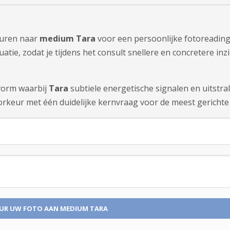
sturen naar
medium Tara
voor een persoonlijke fotoreading
tie, zodat je tijdens het consult snellere en concretere inzi
tvorm waarbij
Tara
subtiele energetische signalen en uitstr
rkeur met één duidelijke kernvraag voor de meest gerichte 
UR UW FOTO
AAN MEDIUM TARA