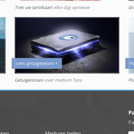
Trek uw tarotkaart
elke dag opnieuw
Gr
Lees getuigenissen +
Pl
Getuigenissen
over medium Tara
Pl
P
Pa
eken
Mediums bellen