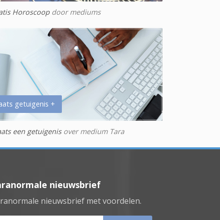
atis Horoscoop
door mediums
aats getuigenis +
aats een getuigenis
over medium Tara
aranormale nieuwsbrief
ranormale nieuwsbrief met voordelen.