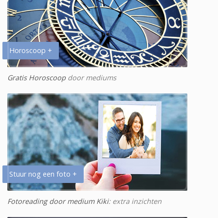
Horoscoop +
Gratis Horoscoop
door mediums
Stuur nog een foto +
Fotoreading door medium Kiki
: extra inzichten