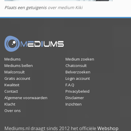
Plaats een getuigenis
over medium Kiki
Mediums
Medium zoeken
Mediums bellen
Chatconsult
Mailconsult
Belverzoeken
Gratis account
Login account
Kwaliteit
F.A.Q
Contact
Privacybeleid
Algemene voorwaarden
Disclaimer
Klacht
Inzichten
Over ons
Mediums.nl draagt sinds 2012 het officiële
Webshop