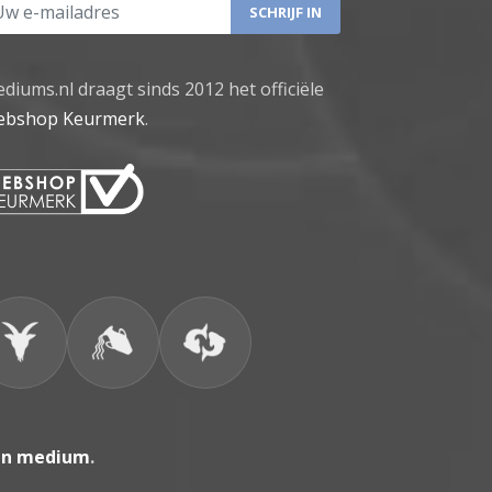
 e-mailadres
diums.nl draagt sinds 2012 het officiële
bshop Keurmerk
.
en medium
.