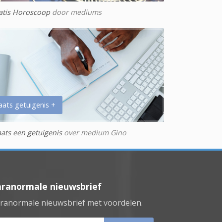
atis Horoscoop
door mediums
aats getuigenis +
aats een getuigenis
over medium Gino
aranormale nieuwsbrief
ranormale nieuwsbrief met voordelen.