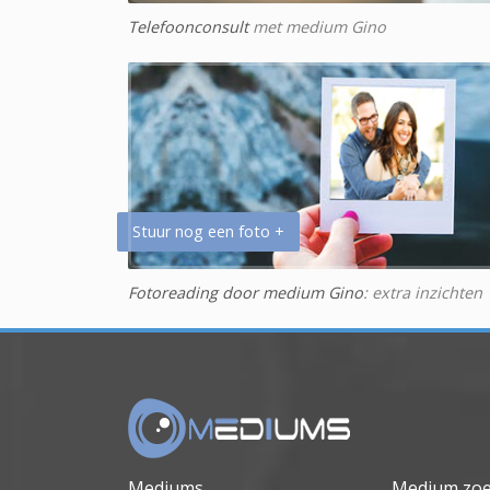
Telefoonconsult
met medium Gino
Stuur nog een foto +
Fotoreading door medium Gino
: extra inzichten
Mediums
Medium zo