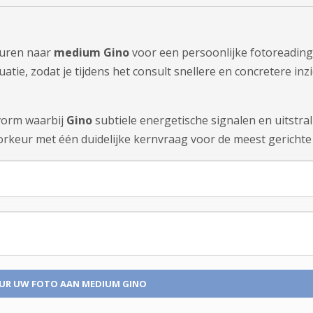
sturen naar
medium Gino
voor een persoonlijke fotoreading
tie, zodat je tijdens het consult snellere en concretere inzi
tvorm waarbij
Gino
subtiele energetische signalen en uitstra
rkeur met één duidelijke kernvraag voor de meest gerichte 
UR UW FOTO
AAN MEDIUM GINO