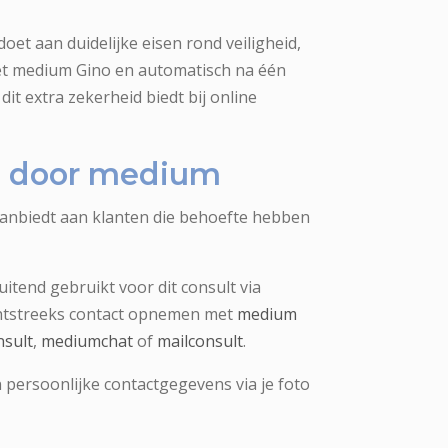
oet aan duidelijke eisen rond veiligheid,
met medium Gino en automatisch na één
dit extra zekerheid biedt bij online
ng door medium
aanbiedt aan klanten die behoefte hebben
uitend gebruikt voor dit consult via
chtstreeks contact opnemen met
medium
nsult
,
mediumchat
of
mailconsult
.
 persoonlijke contactgegevens via je foto