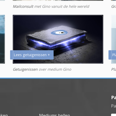
Mailconsult
met Gino vanuit de hele wereld
Gr
Lees getuigenissen +
Pl
Getuigenissen
over medium Gino
Pl
P
Pa
eken
Mediums bellen