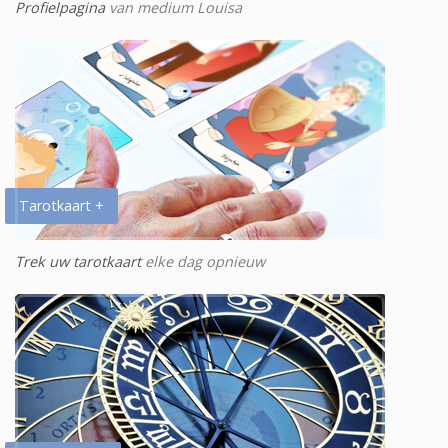
Profielpagina
van medium Louisa
Tarotkaart +
Trek uw tarotkaart
elke dag opnieuw