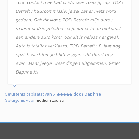
zoon contact mee had is idd over zoals jij zag. TOP !
Betreft : huurcommissie: je zei dat er niets word
gedaan. Ook dit klopt. TOP! Betreft: mijn auto :
maand of drie geleden zei je dat er in de toekomst
een andere auto komt, ook dit is helaas het geval.
Auto is totallos verklaard. TOP! Betreft : E, laat nog
opzich wachten. Je blijft zeggen : dit duurt nog
even. Maar jeetje, weer dingen uitgekomen. Groet
Daphne Xx
Getuigenis geplaatst van 5
door Daphne
Getuigenis voor
medium Louisa