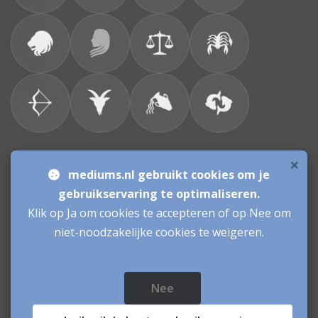
×
Bronnen & sitemap
mediums.nl gebruikt cookies om je
gebruikservaring te optimaliseren.
Consulenten
Klik op Ja om cookies te accepteren of op Nee om
niet-noodzakelijke cookies te weigeren.
Vacatures Mediums
Werken als Medium
Inloggen als Medium
Nee
Mediums.nl
© sinds 2006 - 2026
- mediums Nederland