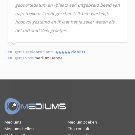
geboortedatum en -plaats een uitgebreid beeld van
mijn toekomst hebt geschetst. Ik ben werkelijk
hoopvol gestemd en ik laat het je zeker weten als
het uitkomt! Veel groetjes
Getuigenis geplaatst van 5
door H
Getuigenis voor
medium Lianne
Mediums
Medium zoeken
Mediums bellen
Chatconsult