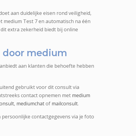
oet aan duidelijke eisen rond veiligheid,
et medium Test 7 en automatisch na één
dit extra zekerheid biedt bij online
ng door medium
aanbiedt aan klanten die behoefte hebben
uitend gebruikt voor dit consult via
chtstreeks contact opnemen met
medium
onsult
,
mediumchat
of
mailconsult
.
 persoonlijke contactgegevens via je foto