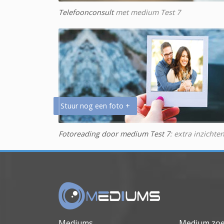
Telefoonconsult
met medium Test 7
Stuur nog een foto +
Fotoreading door medium Test 7
: extra inzichte
Mediums
Medium zo