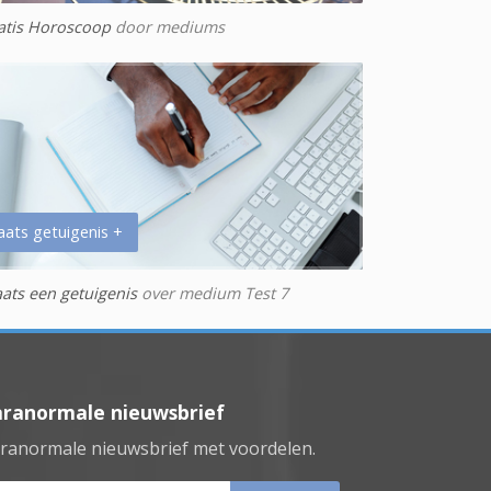
atis Horoscoop
door mediums
aats getuigenis +
aats een getuigenis
over medium Test 7
aranormale nieuwsbrief
ranormale nieuwsbrief met voordelen.