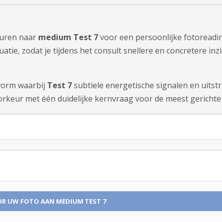
sturen naar
medium Test 7
voor een persoonlijke fotoreadin
tie, zodat je tijdens het consult snellere en concretere inzi
tvorm waarbij
Test 7
subtiele energetische signalen en uitst
rkeur met één duidelijke kernvraag voor de meest gerichte 
UR UW FOTO
AAN MEDIUM TEST 7