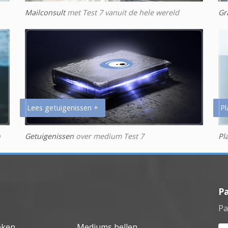
Mailconsult
met Test 7 vanuit de hele wereld
Gr
Lees getuigenissen +
Pl
n
Getuigenissen
over medium Test 7
Pl
P
Pa
eken
Mediums bellen