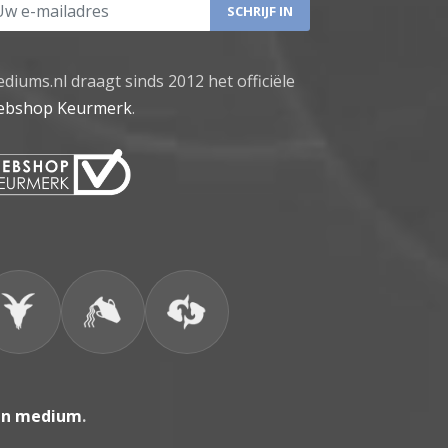
 e-mailadres
diums.nl draagt sinds 2012 het officiële
bshop Keurmerk
.
en medium
.