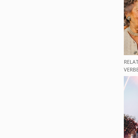
RELAT
VERB