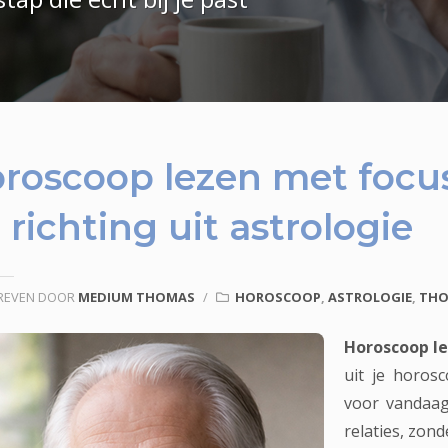
roscoop lezen met focus
 richting uit astrologie
REVEN DOOR
MEDIUM THOMAS
/
HOROSCOOP
,
ASTROLOGIE
,
TH
Horoscoop l
uit je horos
voor vandaag
relaties, zond