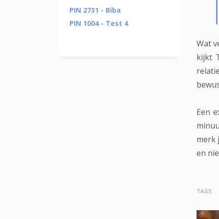
PIN 2731 - Biba
PIN 1004 - Test 4
Wat v
kijkt
relati
bewus
Een e
minuu
merk j
en nie
TAGS: