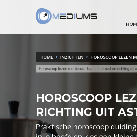
HOM
HOME
INZICHTEN
HOROSCOOP LEZEN ME
Horoscoop lezen met focus - haal meer rust en richting uit
HOROSCOOP LEZE
RICHTING UIT A
Praktische horoscoop duidin
in je hoofd en kies een kleine s