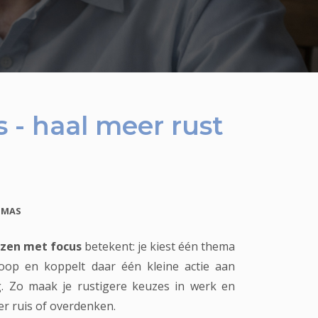
 - haal meer rust
OMAS
ezen met focus
betekent: je kiest één thema
coop en koppelt daar één kleine actie aan
. Zo maak je rustigere keuzes in werk en
er ruis of overdenken.