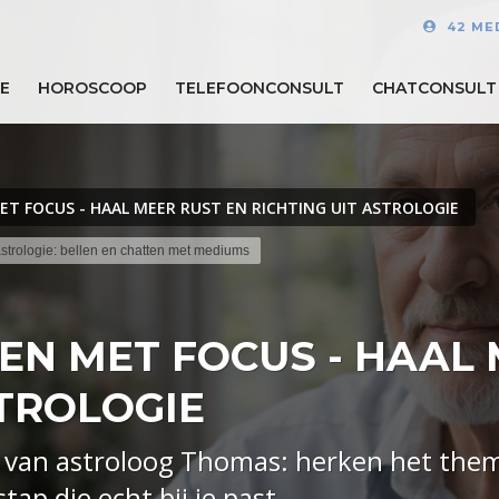
42 ME
E
HOROSCOOP
TELEFOONCONSULT
CHATCONSULT
T FOCUS - HAAL MEER RUST EN RICHTING UIT ASTROLOGIE
 astrologie: bellen en chatten met mediums
N MET FOCUS - HAAL 
STROLOGIE
g van astroloog Thomas: herken het the
tap die echt bij je past